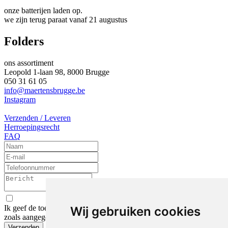
onze batterijen laden op.
we zijn terug paraat vanaf 21 augustus
Folders
ons assortiment
Leopold 1-laan 98, 8000 Brugge
050 31 61 05
info@maertensbrugge.be
Instagram
Verzenden / Leveren
Herroepingsrecht
FAQ
Ik geef de toestemming om mijn gegevens te bewaren en verwerken
Wij gebruiken cookies
zoals aangegeven in onze
privacy statement
.
Verzenden